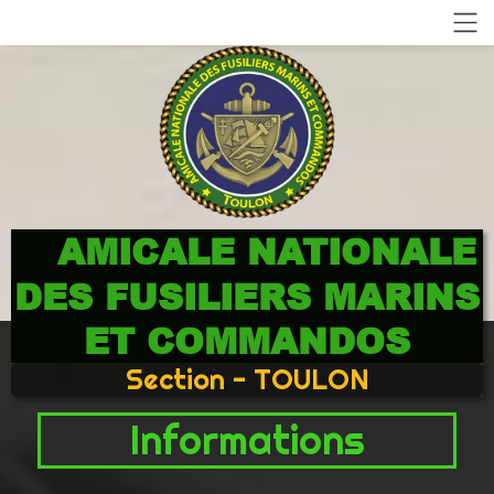
AMICALE NATIONALE
DES FUSILIERS MARINS
ET COMMANDOS
Section - TOULON
Informations