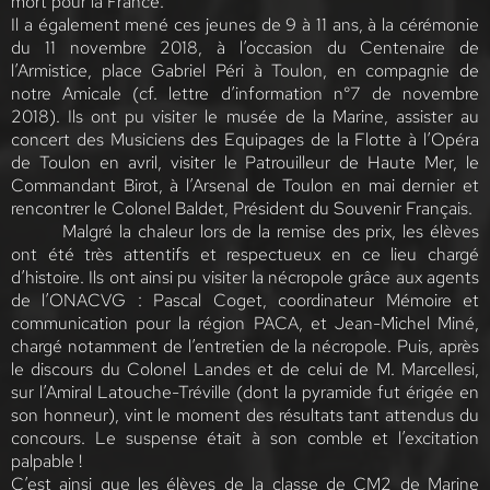
mort pour la France.
Il a également mené ces jeunes de 9 à 11 ans, à la cérémonie
du 11 novembre 2018, à l’occasion du Centenaire de
l’Armistice, place Gabriel Péri à Toulon, en compagnie de
notre Amicale (cf. lettre d’information n°7 de novembre
2018). Ils ont pu visiter le musée de la Marine, assister au
concert des Musiciens des Equipages de la Flotte à l’Opéra
de Toulon en avril, visiter le Patrouilleur de Haute Mer, le
Commandant Birot, à l’Arsenal de Toulon en mai dernier et
rencontrer le Colonel Baldet, Président du Souvenir Français.
Malgré la chaleur lors de la remise des prix, les élèves
ont été très attentifs et respectueux en ce lieu chargé
d’histoire. Ils ont ainsi pu visiter la nécropole grâce aux agents
de l’ONACVG : Pascal Coget, coordinateur Mémoire et
communication pour la région PACA, et Jean-Michel Miné,
chargé notamment de l’entretien de la nécropole. Puis, après
le discours du Colonel Landes et de celui de M. Marcellesi,
sur l’Amiral Latouche-Tréville (dont la pyramide fut érigée en
son honneur), vint le moment des résultats tant attendus du
concours. Le suspense était à son comble et l’excitation
palpable !
C’est ainsi que les élèves de la classe de CM2 de Marine