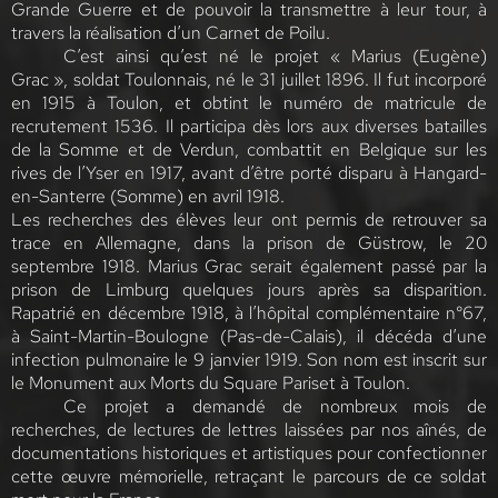
Grande Guerre et de pouvoir la transmettre à leur tour, à
travers la réalisation d’un Carnet de Poilu.
C’est ainsi qu’est né le projet « Marius (Eugène)
Grac », soldat Toulonnais, né le 31 juillet 1896. Il fut incorporé
en 1915 à Toulon, et obtint le numéro de matricule de
recrutement 1536. Il participa dès lors aux diverses batailles
de la Somme et de Verdun, combattit en Belgique sur les
rives de l’Yser en 1917, avant d’être porté disparu à Hangard-
en-Santerre (Somme) en avril 1918.
Les recherches des élèves leur ont permis de retrouver sa
trace en Allemagne, dans la prison de Güstrow, le 20
septembre 1918. Marius Grac serait également passé par la
prison de Limburg quelques jours après sa disparition.
Rapatrié en décembre 1918, à l’hôpital complémentaire n°67,
à Saint-Martin-Boulogne (Pas-de-Calais), il décéda d’une
infection pulmonaire le 9 janvier 1919. Son nom est inscrit sur
le Monument aux Morts du Square Pariset à Toulon.
Ce projet a demandé de nombreux mois de
recherches, de lectures de lettres laissées par nos aînés, de
documentations historiques et artistiques pour confectionner
cette œuvre mémorielle, retraçant le parcours de ce soldat