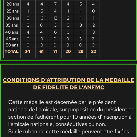
20 ans
4
4
7
4
5
4
25 ans
1
5
4
1
1
0
30 ans
0
6
12
2
1
1
35 ans
3
8
3
0
3
2
40 ans
4
4
6
0
1
3
45 ans
0
0
0
0
3
2
50 ans
0
0
0
0
0
0
TOTAL
24
61
71
20
29
32
CONDITIONS D’ATTRIBUTION DE LA MEDAILLE
DE FIDELITE DE L’ANFMC
Cette médaille est décernée par le président
national de l’amicale, sur proposition du président de
section de l’adhérent pour 10 années d’inscription à
l’amicale nationale, consécutives ou non.
Sur le ruban de cette médaille peuvent être fixées