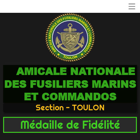
AMICALE NATIONALE
DES FUSILIERS MARINS
ET COMMANDOS
Section - TOULON
Médaille de Fidélité