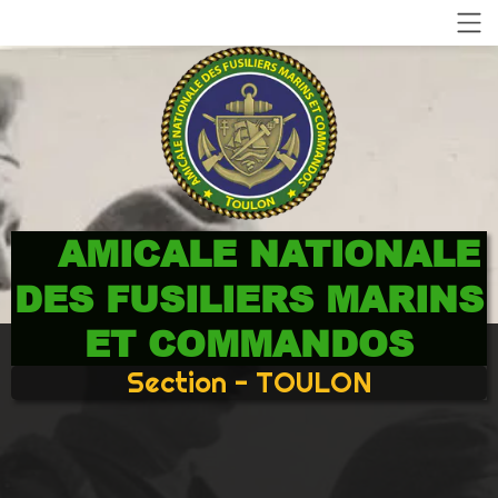
AMICALE NATIONALE
DES FUSILIERS MARINS
ET COMMANDOS
Section - TOULON