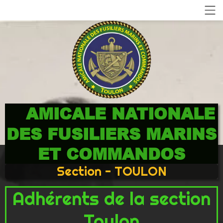
AMICALE NATIONALE
DES FUSILIERS MARINS
ET COMMANDOS
Section - TOULON
Adhérents de la section
Toulon