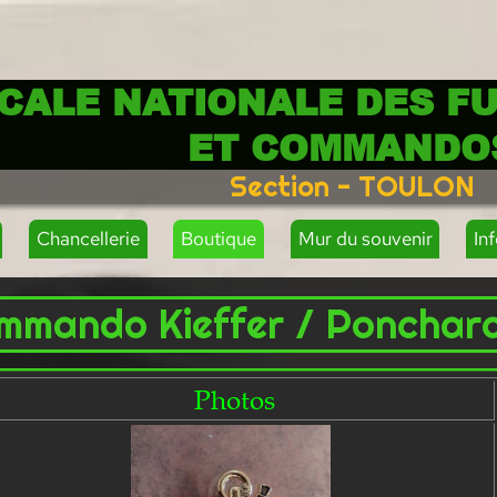
CALE NATIONALE DES FU
ET COMMANDO
Section - TOULON
Chancellerie
Boutique
Mur du souvenir
In
mmando Kieffer / Ponchard
Photos