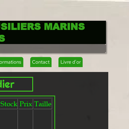
SILIERS MARINS
S
formations
Contact
Livre d'or
ier
Stock
Prix
Taille