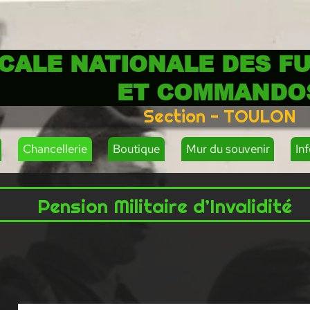
CALE NATIONALE DES FU
ET COMMANDO
Section - TOULON
Chancellerie
Boutique
Mur du souvenir
In
Pension Militaire d’Invalidité