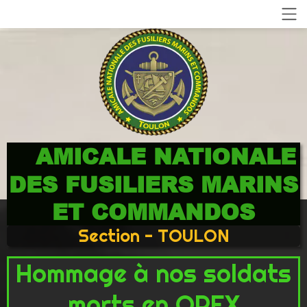
AMICALE NATIONALE
DES FUSILIERS MARINS
ET COMMANDOS
Section - TOULON
Hommage à nos soldats
morts en OPEX