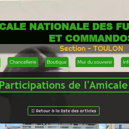
CALE NATIONALE DES FU
ET COMMANDO
Section - TOULON
Chancellerie
Boutique
Mur du souvenir
In
Participations de l'Amicale
☰
Retour à la liste des articles