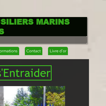
SILIERS MARINS
S
formations
Contact
Livre d'or
s'Entraider