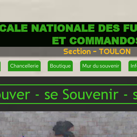
CALE NATIONALE DES FU
ET COMMANDO
Section - TOULON
Chancellerie
Boutique
Mur du souvenir
In
uver - se Souvenir - 