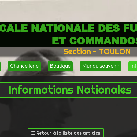
CALE NATIONALE DES FU
ET COMMANDO
Section - TOULON
Chancellerie
Boutique
Mur du souvenir
In
Informations Nationales
☰
Retour à la liste des articles