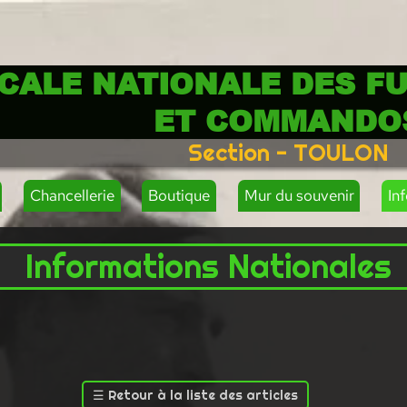
CALE NATIONALE DES FU
ET COMMANDO
Section - TOULON
Chancellerie
Boutique
Mur du souvenir
In
Informations Nationales
☰
Retour à la liste des articles