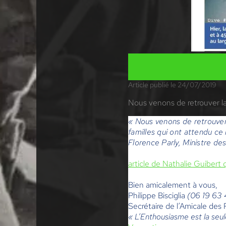
Article publié le 24/07/2019
Nous venons de retrouver la
« Nous venons de retrouver
familles qui ont attendu c
Florence Parly, Ministre d
article de Nathalie Guibert 
Bien amicalement à vous,
Philippe Bisciglia
(06 19 63 
Secrétaire de l’Amicale de
« L’Enthousiasme est la seul