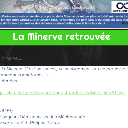
La Minerve retrouvée
 Minerve....
 la Minerve. C'est un succès, un soulagement et une prouesse 
e moment si longtemps. »
es Armées
qui relate cette découverte tant attendue, réalisée après 51 ans.
44 99)
s Plongeurs Démineurs section Méditerranée
e vertu ! »,
Cdt Philippe Tailliez