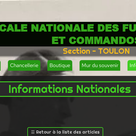
CALE NATIONALE DES FU
ET COMMANDO
Section - TOULON
Chancellerie
Boutique
Mur du souvenir
In
Informations Nationales
☰
Retour à la liste des articles