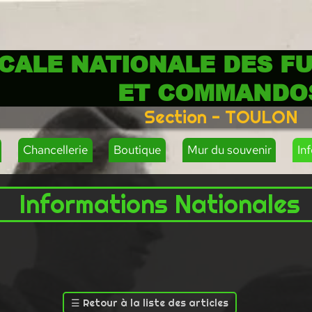
CALE NATIONALE DES FU
ET COMMANDO
Section - TOULON
Chancellerie
Boutique
Mur du souvenir
In
Informations Nationales
☰
Retour à la liste des articles