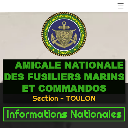
AMICALE NATIONALE
DES FUSILIERS MARINS
ET COMMANDOS
Section - TOULON
Informations Nationales