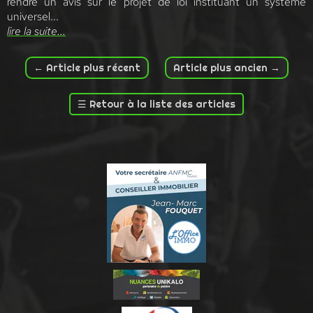
rendre un avis sur le projet de loi instituant un système
universel...
l
ire la
suite...
←
Article plus récent
Article plus ancien
→
☰
Retour à la liste des articles