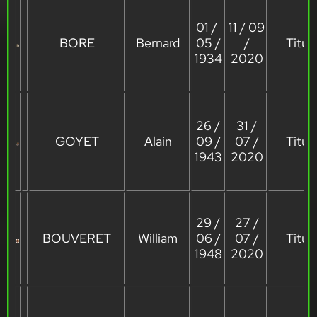
01 /
11 / 09
BORE
Bernard
05 /
/
Titula
1934
2020
26 /
31 /
GOYET
Alain
09 /
07 /
Titula
1943
2020
29 /
27 /
BOUVERET
William
06 /
07 /
Titula
1948
2020