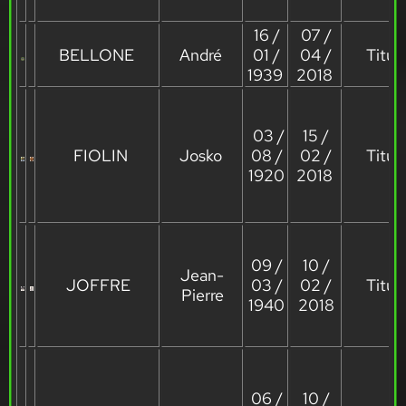
16 /
07 /
BELLONE
André
01 /
04 /
Titula
1939
2018
03 /
15 /
FIOLIN
Josko
08 /
02 /
Titula
1920
2018
09 /
10 /
Jean-
JOFFRE
03 /
02 /
Titula
Pierre
1940
2018
06 /
10 /