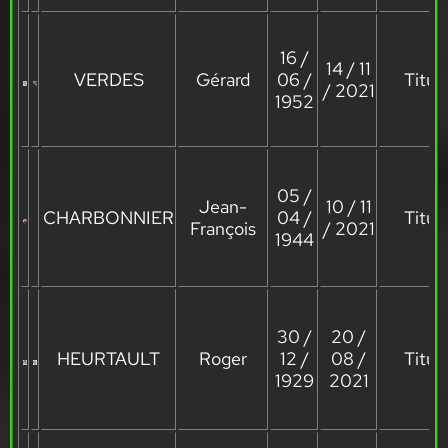
16 /
14 / 11
VERDES
Gérard
06 /
Titula
/ 2021
1952
05 /
Jean-
10 / 11
CHARBONNIER
04 /
Titula
François
/ 2021
1944
30 /
20 /
HEURTAULT
Roger
12 /
08 /
Titula
1929
2021