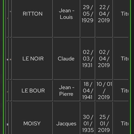
29 /
22 /
Jean -
RITTON
05 /
04 /
Titula
Louis
1929
2019
02 /
02 /
LE NOIR
Claude
03 /
04 /
Titula
1931
2019
18 /
10 / 01
Jean -
LE BOUR
04 /
/
Titula
Pierre
1941
2019
30 /
25 /
MOISY
Jacques
01 /
01 /
Titula
1935
2019