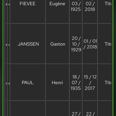
FIEVEE
Eugène
03 /
02 /
Titula
1925
2018
20 /
01 / 01
JANSSEN
Gaston
10 /
Titula
/ 2018
1929
18 /
15 / 12
PAUL
Henri
07 /
/
Titula
1935
2017
27 /
22 /