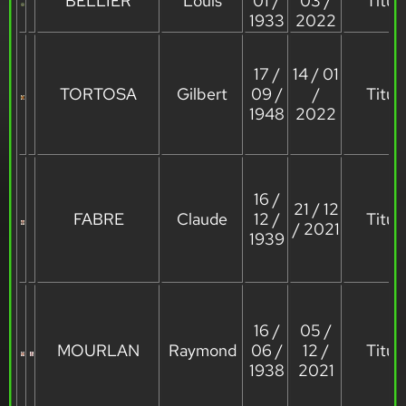
BELLIER
Louis
01 /
03 /
Titula
1933
2022
17 /
14 / 01
TORTOSA
Gilbert
09 /
/
Titula
1948
2022
16 /
21 / 12
FABRE
Claude
12 /
Titula
/ 2021
1939
16 /
05 /
MOURLAN
Raymond
06 /
12 /
Titula
1938
2021