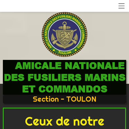
AMICALE NATIONALE
DES FUSILIERS MARINS
ET COMMANDOS
Section - TOULON
Ceux de notre