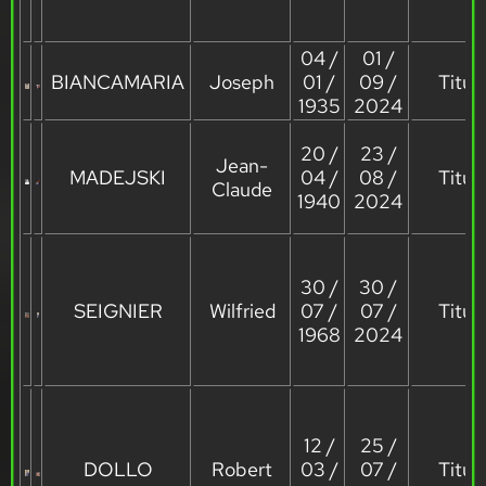
04 /
01 /
BIANCAMARIA
Joseph
01 /
09 /
Titula
1935
2024
20 /
23 /
Jean-
MADEJSKI
04 /
08 /
Titula
Claude
1940
2024
30 /
30 /
SEIGNIER
Wilfried
07 /
07 /
Titula
1968
2024
12 /
25 /
DOLLO
Robert
03 /
07 /
Titula