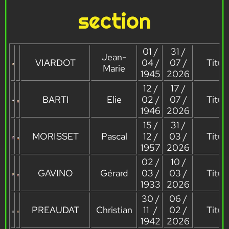
section
01 /
31 /
Jean-
VIARDOT
04 /
07 /
Titula
Marie
1945
2026
12 /
17 /
BARTI
Elie
02 /
07 /
Titula
1946
2026
15 /
31 /
MORISSET
Pascal
12 /
03 /
Titula
1957
2026
02 /
10 /
GAVINO
Gérard
03 /
03 /
Titula
1933
2026
30 /
06 /
PREAUDAT
Christian
11 /
02 /
Titula
1942
2026