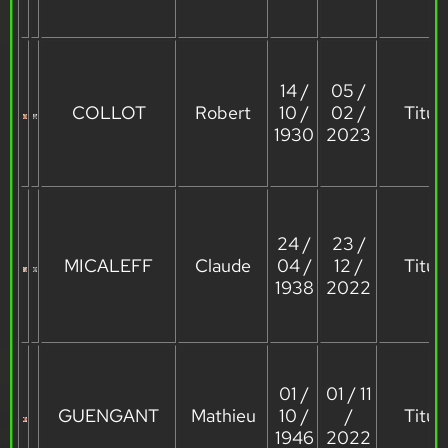
14 /
05 /
COLLOT
Robert
10 /
02 /
Titula
1930
2023
24 /
23 /
MICALEFF
Claude
04 /
12 /
Titula
1938
2022
01 /
01 / 11
GUENGANT
Mathieu
10 /
/
Titula
1946
2022