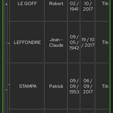
LE GOFF
Robert
02 /
10 /
Titula
1941
2017
09 /
Jean -
19 / 10
LEFFONDRE
05 /
Titula
Claude
/ 2017
1942
09 /
06 /
STAMPA
Patrick
09 /
09 /
Titula
1953
2017