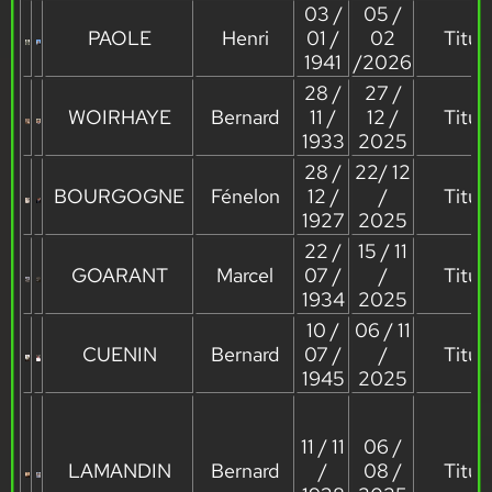
03 /
05 /
PAOLE
Henri
01 /
02
Titula
1941
/2026
28 /
27 /
WOIRHAYE
Bernard
11 /
12 /
Titula
1933
2025
28 /
22/ 12
BOURGOGNE
Fénelon
12 /
/
Titula
1927
2025
22 /
15 / 11
GOARANT
Marcel
07 /
/
Titula
1934
2025
10 /
06 / 11
CUENIN
Bernard
07 /
/
Titula
1945
2025
11 / 11
06 /
LAMANDIN
Bernard
/
08 /
Titula