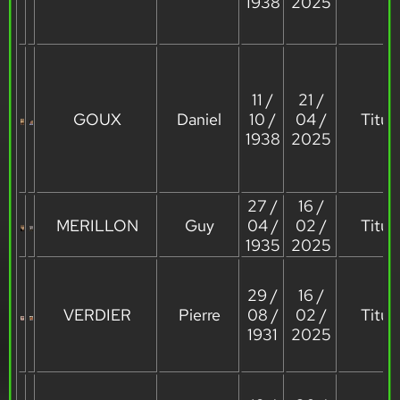
1938
2025
11 /
21 /
GOUX
Daniel
10 /
04 /
Titula
1938
2025
27 /
16 /
MERILLON
Guy
04 /
02 /
Titula
1935
2025
29 /
16 /
VERDIER
Pierre
08 /
02 /
Titula
1931
2025