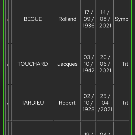
17 /
14 /
BEGUE
Rolland
09 /
08 /
Sympath
1936
2021
03 /
26 /
TOUCHARD
Jacques
10 /
06 /
Titula
1942
2021
02 /
25 /
TARDIEU
Robert
10 /
04
Titula
1928
/2021
19 /
04 /