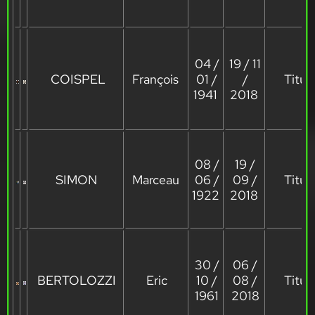
04 /
19 / 11
COISPEL
François
01 /
/
Titula
1941
2018
08 /
19 /
SIMON
Marceau
06 /
09 /
Titula
1922
2018
30 /
06 /
BERTOLOZZI
Eric
10 /
08 /
Titula
1961
2018