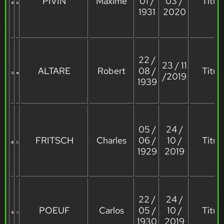
PIVIN
Maxime
01 /
03 /
Titula
1931
2020
22 /
23 / 11
ALTARE
Robert
08 /
Titula
/2019
1939
05 /
24 /
FRITSCH
Charles
06 /
10 /
Titula
1929
2019
22 /
24 /
POEUF
Carlos
05 /
10 /
Titula
1930
2019