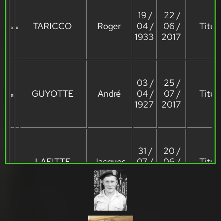
19 /
22 /
TARICCO
Roger
04 /
06 /
Titula
1933
2017
03 /
25 /
GUYOTTE
André
04 /
07 /
Titula
1927
2017
31 /
20 /
LAFITTE
Jacques
07 /
06 /
Titula
1932
2017
10 /
17 /