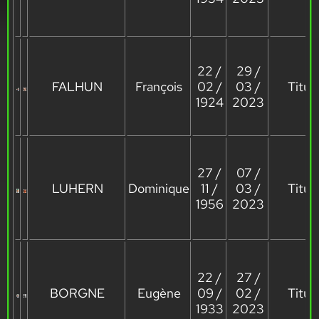
22 /
29 /
FALHUN
François
02 /
03 /
Titula
1924
2023
27 /
07 /
LUHERN
Dominique
11 /
03 /
Titula
1956
2023
22 /
27 /
BORGNE
Eugène
09 /
02 /
Titula
1933
2023