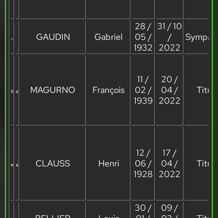
28 /
31 / 10
GAUDIN
Gabriel
05 /
/
Sympath
1932
2022
11 /
20 /
MAGURNO
François
02 /
04 /
Titula
1939
2022
12 /
17 /
CLAUSS
Henri
06 /
04 /
Titula
1928
2022
30 /
09 /