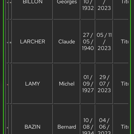
BILLON
Georges
10 /
/
Titula
1932
2023
27 /
05 / 11
LARCHER
Claude
05 /
/
Titula
1940
2023
01 /
29 /
LAMY
Michel
09 /
07 /
Titula
1927
2023
10 /
04 /
BAZIN
Bernard
08 /
06 /
Titula
1934
2023