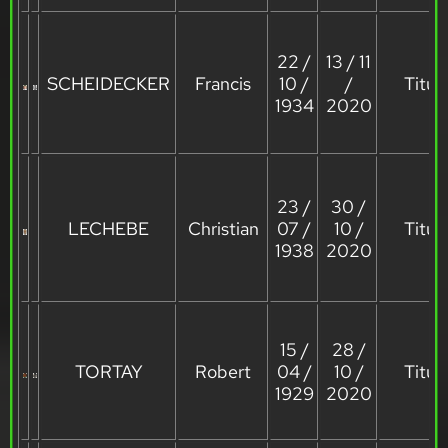
22 /
13 / 11
SCHEIDECKER
Francis
10 /
/
Titula
1934
2020
23 /
30 /
LECHEBE
Christian
07 /
10 /
Titula
1938
2020
15 /
28 /
TORTAY
Robert
04 /
10 /
Titula
1929
2020