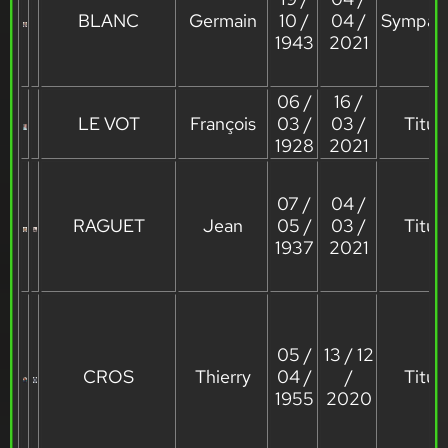
BLANC
Germain
10 /
04 /
Sympath
1943
2021
06 /
16 /
LE VOT
François
03 /
03 /
Titula
1928
2021
07 /
04 /
RAGUET
Jean
05 /
03 /
Titula
1937
2021
05 /
13 / 12
CROS
Thierry
04 /
/
Titula
1955
2020