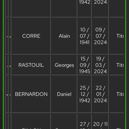
1942
2024
10 /
09 /
CORRE
Alain
07 /
07 /
Titula
1941
2024
15 /
19 /
RASTOUIL
Georges
09 /
03 /
Titula
1945
2024
25 /
22 /
BERNARDON
Daniel
12 /
01 /
Titula
1942
2024
27 /
20 / 11