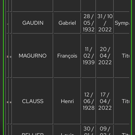
28 /
31 / 10
GAUDIN
Gabriel
05 /
/
Sympath
1932
2022
11 /
20 /
MAGURNO
François
02 /
04 /
Titula
1939
2022
12 /
17 /
CLAUSS
Henri
06 /
04 /
Titula
1928
2022
30 /
09 /