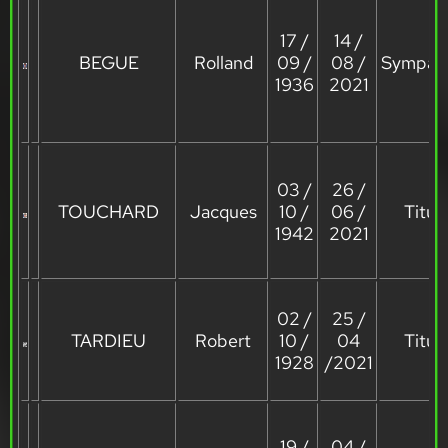
17 /
14 /
BEGUE
Rolland
09 /
08 /
Sympath
1936
2021
03 /
26 /
TOUCHARD
Jacques
10 /
06 /
Titula
1942
2021
02 /
25 /
TARDIEU
Robert
10 /
04
Titula
1928
/2021
19 /
04 /