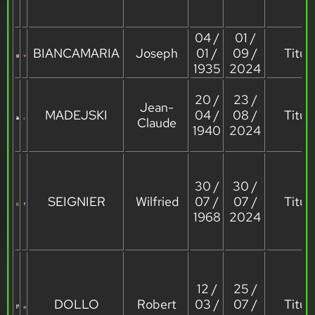
04 /
01 /
BIANCAMARIA
Joseph
01 /
09 /
Titula
1935
2024
20 /
23 /
Jean-
MADEJSKI
04 /
08 /
Titula
Claude
1940
2024
30 /
30 /
SEIGNIER
Wilfried
07 /
07 /
Titula
1968
2024
12 /
25 /
DOLLO
Robert
03 /
07 /
Titula