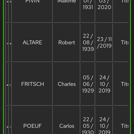
PIVIN
Maxime
01 /
03 /
Titula
1931
2020
22 /
23 / 11
ALTARE
Robert
08 /
Titula
/2019
1939
05 /
24 /
FRITSCH
Charles
06 /
10 /
Titula
1929
2019
22 /
24 /
POEUF
Carlos
05 /
10 /
Titula
1930
2019