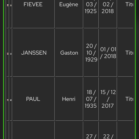
FIEVEE
Eugène
03 /
02 /
Titula
1925
2018
20 /
01 / 01
JANSSEN
Gaston
10 /
Titula
/ 2018
1929
18 /
15 / 12
PAUL
Henri
07 /
/
Titula
1935
2017
27 /
22 /