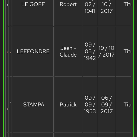
LE GOFF
Robert
02 /
10 /
Titula
1941
2017
09 /
Jean -
19 / 10
LEFFONDRE
05 /
Titula
Claude
/ 2017
1942
09 /
06 /
STAMPA
Patrick
09 /
09 /
Titula
1953
2017