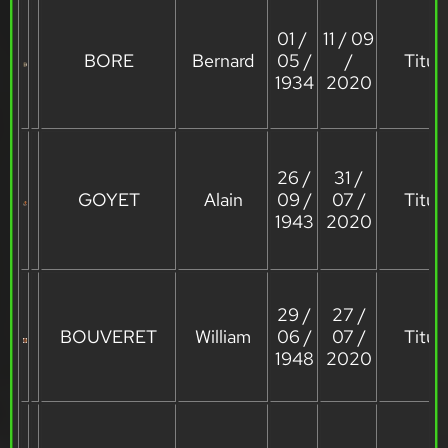
01 /
11 / 09
BORE
Bernard
05 /
/
Titula
1934
2020
26 /
31 /
GOYET
Alain
09 /
07 /
Titula
1943
2020
29 /
27 /
BOUVERET
William
06 /
07 /
Titula
1948
2020