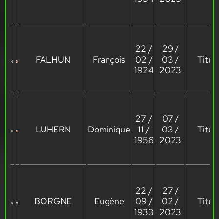
22 /
29 /
FALHUN
François
02 /
03 /
Titula
1924
2023
27 /
07 /
LUHERN
Dominique
11 /
03 /
Titula
1956
2023
22 /
27 /
BORGNE
Eugène
09 /
02 /
Titula
1933
2023