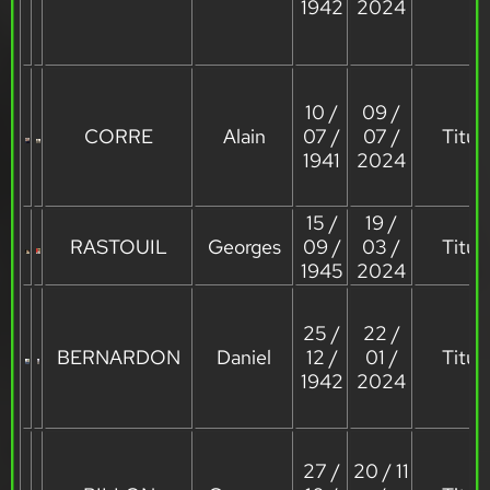
1942
2024
10 /
09 /
CORRE
Alain
07 /
07 /
Titula
1941
2024
15 /
19 /
RASTOUIL
Georges
09 /
03 /
Titula
1945
2024
25 /
22 /
BERNARDON
Daniel
12 /
01 /
Titula
1942
2024
27 /
20 / 11