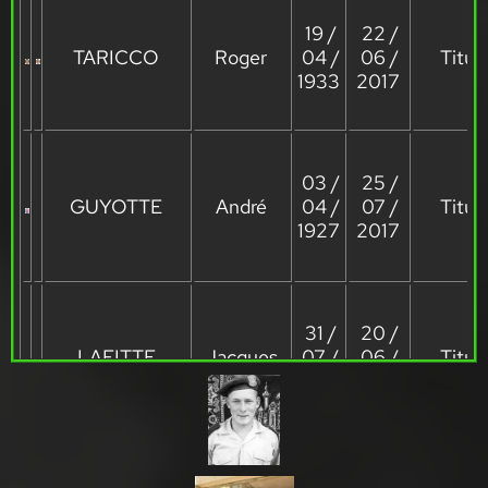
19 /
22 /
TARICCO
Roger
04 /
06 /
Titula
1933
2017
03 /
25 /
GUYOTTE
André
04 /
07 /
Titula
1927
2017
31 /
20 /
LAFITTE
Jacques
07 /
06 /
Titula
1932
2017
10 /
17 /