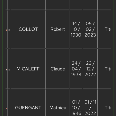
14 /
05 /
COLLOT
Robert
10 /
02 /
Titula
1930
2023
24 /
23 /
MICALEFF
Claude
04 /
12 /
Titula
1938
2022
01 /
01 / 11
GUENGANT
Mathieu
10 /
/
Titula
1946
2022