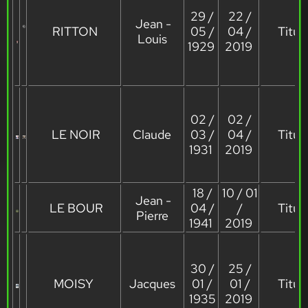
29 /
22 /
Jean -
RITTON
05 /
04 /
Titula
Louis
1929
2019
02 /
02 /
LE NOIR
Claude
03 /
04 /
Titula
1931
2019
18 /
10 / 01
Jean -
LE BOUR
04 /
/
Titula
Pierre
1941
2019
30 /
25 /
MOISY
Jacques
01 /
01 /
Titula
1935
2019