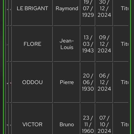
19 /
30 /
LE BRIGANT
Raymond
07 /
12 /
Titula
1929
2024
13 /
09 /
Jean-
FLORE
03 /
12 /
Titula
Louis
1943
2024
20 /
06 /
ODDOU
Pierre
06 /
12 /
Titula
1930
2024
23 /
07 /
VICTOR
Bruno
11 /
10 /
Titula
1960
2024