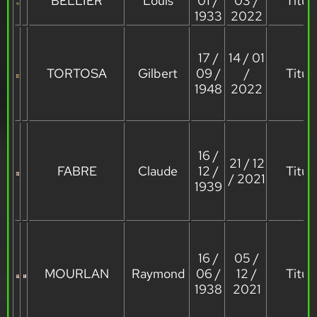
BELLIER
Louis
01 /
03 /
Titula
1933
2022
17 /
14 / 01
TORTOSA
Gilbert
09 /
/
Titula
1948
2022
16 /
21 / 12
FABRE
Claude
12 /
Titula
/ 2021
1939
16 /
05 /
MOURLAN
Raymond
06 /
12 /
Titula
1938
2021