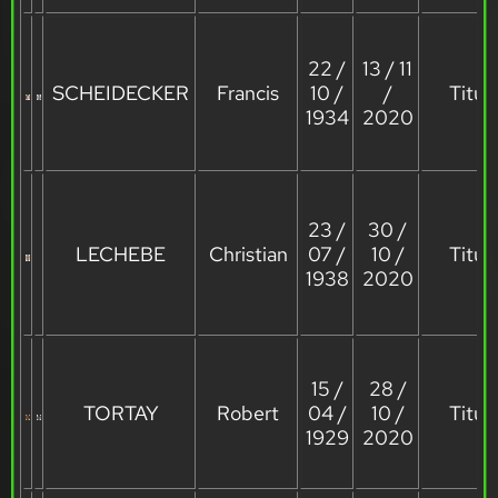
22 /
13 / 11
SCHEIDECKER
Francis
10 /
/
Titula
1934
2020
23 /
30 /
LECHEBE
Christian
07 /
10 /
Titula
1938
2020
15 /
28 /
TORTAY
Robert
04 /
10 /
Titula
1929
2020