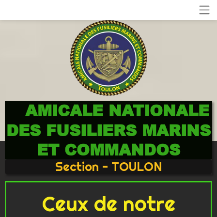
AMICALE NATIONALE
DES FUSILIERS MARINS
ET COMMANDOS
Section - TOULON
Ceux de notre