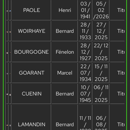
03 /
05 /
PAOLE
Henri
01 /
02
Titula
1941
/2026
28 /
27 /
WOIRHAYE
Bernard
11 /
12 /
Titula
1933
2025
28 /
22/ 12
BOURGOGNE
Fénelon
12 /
/
Titula
1927
2025
22 /
15 / 11
GOARANT
Marcel
07 /
/
Titula
1934
2025
10 /
06 / 11
CUENIN
Bernard
07 /
/
Titula
1945
2025
11 / 11
06 /
LAMANDIN
Bernard
/
08 /
Titula