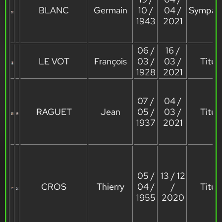
BLANC
Germain
10 /
04 /
Sympath
1943
2021
06 /
16 /
LE VOT
François
03 /
03 /
Titula
1928
2021
07 /
04 /
RAGUET
Jean
05 /
03 /
Titula
1937
2021
05 /
13 / 12
CROS
Thierry
04 /
/
Titula
1955
2020