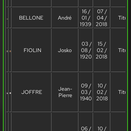
16 /
07 /
BELLONE
André
01 /
04 /
Titula
1939
2018
03 /
15 /
FIOLIN
Josko
08 /
02 /
Titula
1920
2018
09 /
10 /
Jean-
JOFFRE
03 /
02 /
Titula
Pierre
1940
2018
06 /
10 /