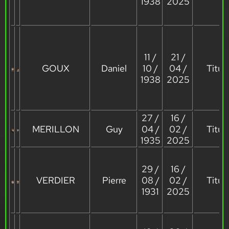
1938
2025
11 /
21 /
GOUX
Daniel
10 /
04 /
Titula
1938
2025
27 /
16 /
MERILLON
Guy
04 /
02 /
Titula
1935
2025
29 /
16 /
VERDIER
Pierre
08 /
02 /
Titula
1931
2025