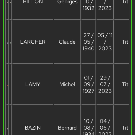
BILLON
Georges
10 /
/
Titula
1932
2023
27 /
05 / 11
LARCHER
Claude
05 /
/
Titula
1940
2023
01 /
29 /
LAMY
Michel
09 /
07 /
Titula
1927
2023
10 /
04 /
BAZIN
Bernard
08 /
06 /
Titula
1934
2023