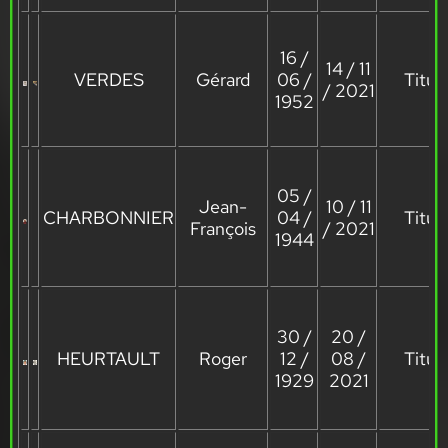
16 /
14 / 11
VERDES
Gérard
06 /
Titula
/ 2021
1952
05 /
Jean-
10 / 11
CHARBONNIER
04 /
Titula
François
/ 2021
1944
30 /
20 /
HEURTAULT
Roger
12 /
08 /
Titula
1929
2021