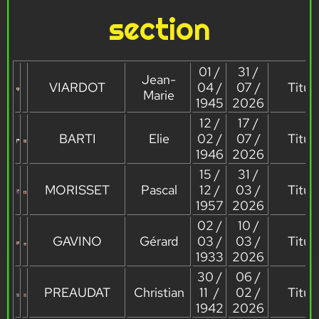
section
01 /
31 /
Jean-
VIARDOT
04 /
07 /
Titula
Marie
1945
2026
12 /
17 /
BARTI
Elie
02 /
07 /
Titula
1946
2026
15 /
31 /
MORISSET
Pascal
12 /
03 /
Titula
1957
2026
02 /
10 /
GAVINO
Gérard
03 /
03 /
Titula
1933
2026
30 /
06 /
PREAUDAT
Christian
11 /
02 /
Titula
1942
2026