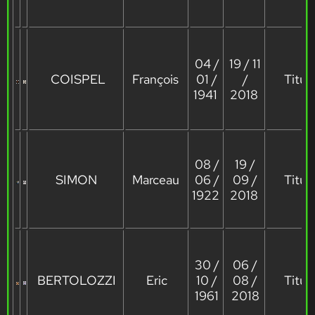
04 /
19 / 11
COISPEL
François
01 /
/
Titula
1941
2018
08 /
19 /
SIMON
Marceau
06 /
09 /
Titula
1922
2018
30 /
06 /
BERTOLOZZI
Eric
10 /
08 /
Titula
1961
2018