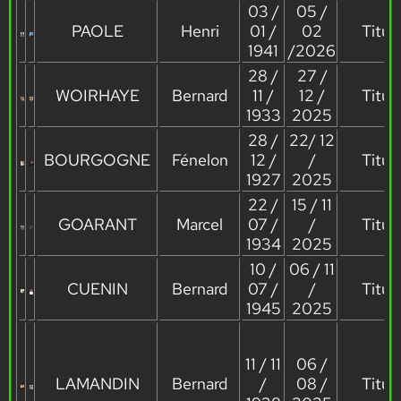
03 /
05 /
PAOLE
Henri
01 /
02
Titula
1941
/2026
28 /
27 /
WOIRHAYE
Bernard
11 /
12 /
Titula
1933
2025
28 /
22/ 12
BOURGOGNE
Fénelon
12 /
/
Titula
1927
2025
22 /
15 / 11
GOARANT
Marcel
07 /
/
Titula
1934
2025
10 /
06 / 11
CUENIN
Bernard
07 /
/
Titula
1945
2025
11 / 11
06 /
LAMANDIN
Bernard
/
08 /
Titula