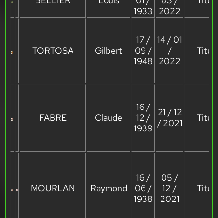
BELLIER
Louis
01 /
03 /
Titula
1933
2022
17 /
14 / 01
TORTOSA
Gilbert
09 /
/
Titula
1948
2022
16 /
21 / 12
FABRE
Claude
12 /
Titula
/ 2021
1939
16 /
05 /
MOURLAN
Raymond
06 /
12 /
Titula
1938
2021