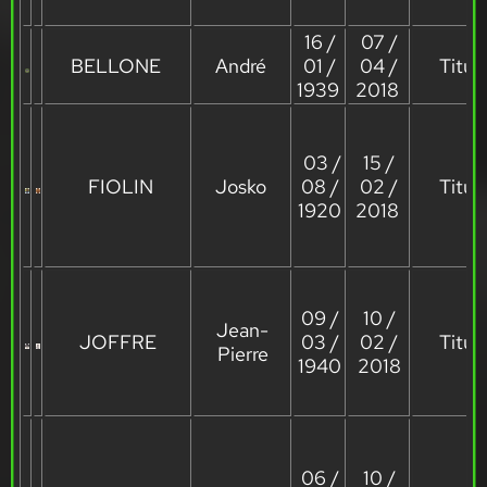
16 /
07 /
BELLONE
André
01 /
04 /
Titula
1939
2018
03 /
15 /
FIOLIN
Josko
08 /
02 /
Titula
1920
2018
09 /
10 /
Jean-
JOFFRE
03 /
02 /
Titula
Pierre
1940
2018
06 /
10 /