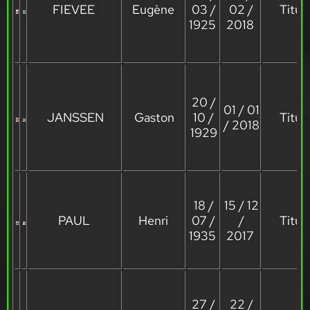
FIEVEE
Eugène
03 /
02 /
Titula
1925
2018
20 /
01 / 01
JANSSEN
Gaston
10 /
Titula
/ 2018
1929
18 /
15 / 12
PAUL
Henri
07 /
/
Titula
1935
2017
27 /
22 /