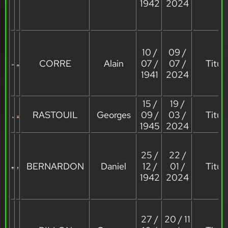
1942
2024
10 /
09 /
CORRE
Alain
07 /
07 /
Titula
1941
2024
15 /
19 /
RASTOUIL
Georges
09 /
03 /
Titula
1945
2024
25 /
22 /
BERNARDON
Daniel
12 /
01 /
Titula
1942
2024
27 /
20 / 11