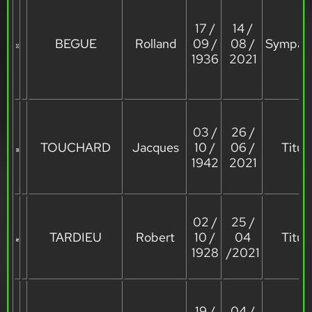
17 /
14 /
BEGUE
Rolland
09 /
08 /
Sympath
1936
2021
03 /
26 /
TOUCHARD
Jacques
10 /
06 /
Titula
1942
2021
02 /
25 /
TARDIEU
Robert
10 /
04
Titula
1928
/2021
19 /
04 /