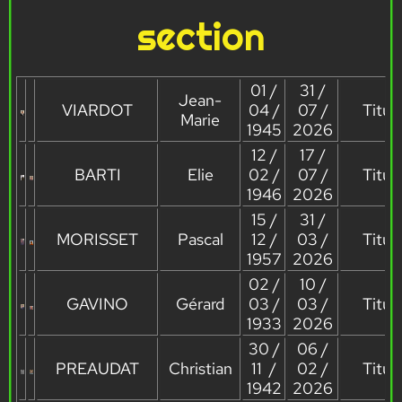
section
01 /
31 /
Jean-
VIARDOT
04 /
07 /
Titula
Marie
1945
2026
12 /
17 /
BARTI
Elie
02 /
07 /
Titula
1946
2026
15 /
31 /
MORISSET
Pascal
12 /
03 /
Titula
1957
2026
02 /
10 /
GAVINO
Gérard
03 /
03 /
Titula
1933
2026
30 /
06 /
PREAUDAT
Christian
11 /
02 /
Titula
1942
2026