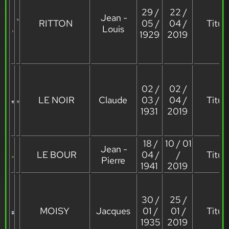
29 /
22 /
Jean -
RITTON
05 /
04 /
Titula
Louis
1929
2019
02 /
02 /
LE NOIR
Claude
03 /
04 /
Titula
1931
2019
18 /
10 / 01
Jean -
LE BOUR
04 /
/
Titula
Pierre
1941
2019
30 /
25 /
MOISY
Jacques
01 /
01 /
Titula
1935
2019