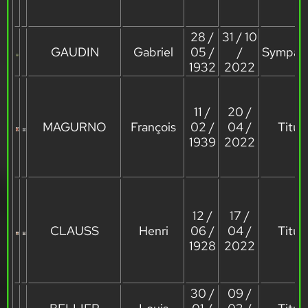
28 /
31 / 10
GAUDIN
Gabriel
05 /
/
Sympath
1932
2022
11 /
20 /
MAGURNO
François
02 /
04 /
Titula
1939
2022
12 /
17 /
CLAUSS
Henri
06 /
04 /
Titula
1928
2022
30 /
09 /