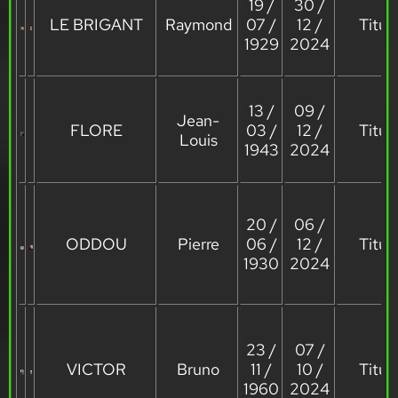
19 /
30 /
LE BRIGANT
Raymond
07 /
12 /
Titula
1929
2024
13 /
09 /
Jean-
FLORE
03 /
12 /
Titula
Louis
1943
2024
20 /
06 /
ODDOU
Pierre
06 /
12 /
Titula
1930
2024
23 /
07 /
VICTOR
Bruno
11 /
10 /
Titula
1960
2024