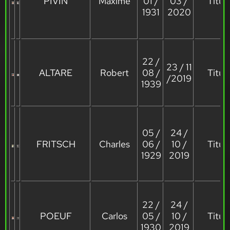
PIVIN
Maxime
01 /
03 /
Titula
1931
2020
22 /
23 / 11
ALTARE
Robert
08 /
Titula
/2019
1939
05 /
24 /
FRITSCH
Charles
06 /
10 /
Titula
1929
2019
22 /
24 /
POEUF
Carlos
05 /
10 /
Titula
1930
2019