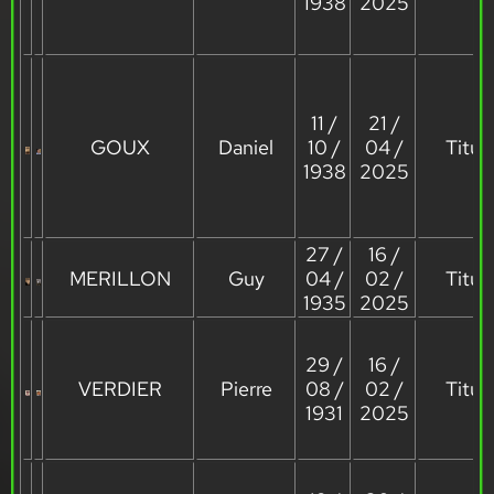
1938
2025
11 /
21 /
GOUX
Daniel
10 /
04 /
Titula
1938
2025
27 /
16 /
MERILLON
Guy
04 /
02 /
Titula
1935
2025
29 /
16 /
VERDIER
Pierre
08 /
02 /
Titula
1931
2025