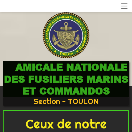
AMICALE NATIONALE
DES FUSILIERS MARINS
ET COMMANDOS
Section - TOULON
Ceux de notre