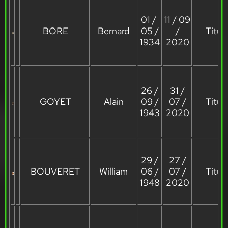
01 /
11 / 09
BORE
Bernard
05 /
/
Titula
1934
2020
26 /
31 /
GOYET
Alain
09 /
07 /
Titula
1943
2020
29 /
27 /
BOUVERET
William
06 /
07 /
Titula
1948
2020