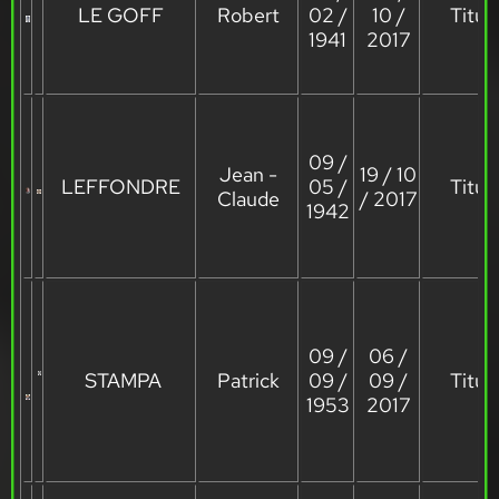
LE GOFF
Robert
02 /
10 /
Titula
1941
2017
09 /
Jean -
19 / 10
LEFFONDRE
05 /
Titula
Claude
/ 2017
1942
09 /
06 /
STAMPA
Patrick
09 /
09 /
Titula
1953
2017