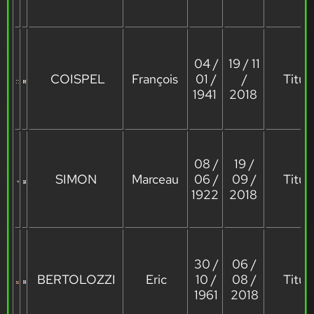
04 /
19 / 11
COISPEL
François
01 /
/
Titula
1941
2018
08 /
19 /
SIMON
Marceau
06 /
09 /
Titula
1922
2018
30 /
06 /
BERTOLOZZI
Eric
10 /
08 /
Titula
1961
2018