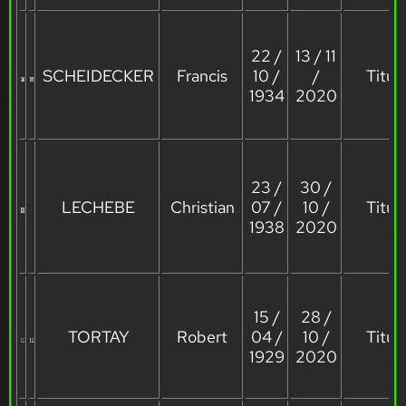
22 /
13 / 11
SCHEIDECKER
Francis
10 /
/
Titula
1934
2020
23 /
30 /
LECHEBE
Christian
07 /
10 /
Titula
1938
2020
15 /
28 /
TORTAY
Robert
04 /
10 /
Titula
1929
2020