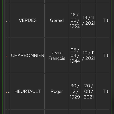
16 /
14 / 11
VERDES
Gérard
06 /
Titula
/ 2021
1952
05 /
Jean-
10 / 11
CHARBONNIER
04 /
Titula
François
/ 2021
1944
30 /
20 /
HEURTAULT
Roger
12 /
08 /
Titula
1929
2021