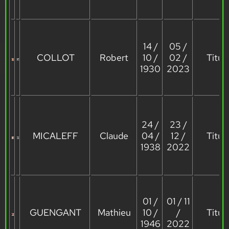
14 /
05 /
COLLOT
Robert
10 /
02 /
Titula
1930
2023
24 /
23 /
MICALEFF
Claude
04 /
12 /
Titula
1938
2022
01 /
01 / 11
GUENGANT
Mathieu
10 /
/
Titula
1946
2022