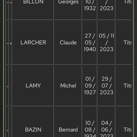
BILLON
Georges
10 /
/
Titula
1932
2023
27 /
05 / 11
LARCHER
Claude
05 /
/
Titula
1940
2023
01 /
29 /
LAMY
Michel
09 /
07 /
Titula
1927
2023
10 /
04 /
BAZIN
Bernard
08 /
06 /
Titula
1934
2023