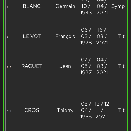
BLANC
Germain
10 /
04 /
Sympath
1943
2021
06 /
16 /
LE VOT
François
03 /
03 /
Titula
1928
2021
07 /
04 /
RAGUET
Jean
05 /
03 /
Titula
1937
2021
05 /
13 / 12
CROS
Thierry
04 /
/
Titula
1955
2020