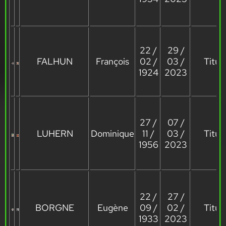
22 /
29 /
FALHUN
François
02 /
03 /
Titula
1924
2023
27 /
07 /
LUHERN
Dominique
11 /
03 /
Titula
1956
2023
22 /
27 /
BORGNE
Eugène
09 /
02 /
Titula
1933
2023