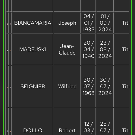
04 /
01 /
BIANCAMARIA
Joseph
01 /
09 /
Titula
1935
2024
20 /
23 /
Jean-
MADEJSKI
04 /
08 /
Titula
Claude
1940
2024
30 /
30 /
SEIGNIER
Wilfried
07 /
07 /
Titula
1968
2024
12 /
25 /
DOLLO
Robert
03 /
07 /
Titula