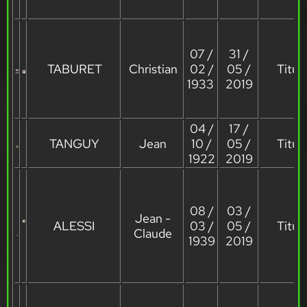
07 /
31 /
TABURET
Christian
02 /
05 /
Titula
1933
2019
04 /
17 /
TANGUY
Jean
10 /
05 /
Titula
1922
2019
08 /
03 /
Jean -
ALESSI
03 /
05 /
Titula
Claude
1939
2019