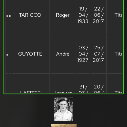
19 /
22 /
TARICCO
Roger
04 /
06 /
Titula
1933
2017
03 /
25 /
GUYOTTE
André
04 /
07 /
Titula
1927
2017
31 /
20 /
LAFITTE
Jacques
07 /
06 /
Titula
1932
2017
10 /
17 /