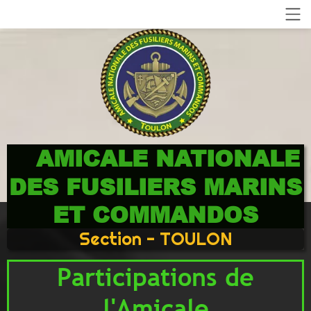
AMICALE NATIONALE
DES FUSILIERS MARINS
ET COMMANDOS
Section - TOULON
Participations de
l'Amicale