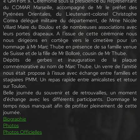
« QM F
ort ». Cérémonie sous la présidence du Représentant
du COMAR Marseille, accompagné de Mr le préfet des
Pyrénées Orientales, du Lieutenant-colonel Christophe
Correa délégué militaire du département, de Mme Nicole
Villard Maire du Boulou et de nombreuses associations avec
leurs portes drapeaux. A l’issue de cette cérémonie nous
nous dirigeons en cortège vers le cimetière pour un
hommage à Mr Marc Thube en présence de sa famille venue
de Suisse et de la fille de Mr Bolloré, cousin de Mr Thube.
Dépôts de gerbes et inauguration de la plaque
commémorative au nom de Marc Thube. Un verre de l’amitié
nous était propose à l’issue avec échange entre familles et
stagiaires PMM. Un repas rapide entre amicalistes et retour
sur Toulon.
Belle journée du souvenir et de retrouvailles, un moment
d’échange avec les différents participants. Dommage le
temps nous manquait afin de profiter pleinement de cette
journée.
Biographie
Photos
Photos Officielles