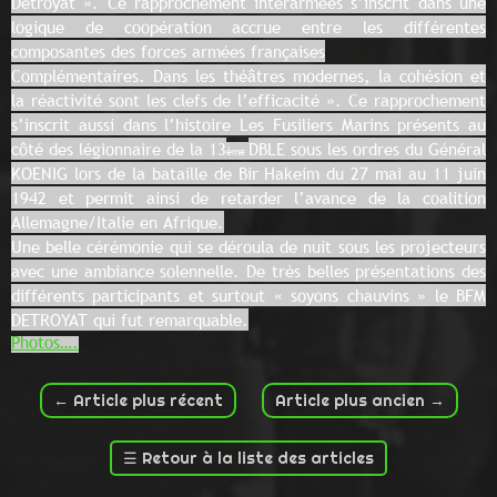
Détroyat ». Ce rapprochement interarmées s’inscrit dans une
logique de coopération accrue entre les différentes
composantes des forces armées françaises
Complémentaires. Dans les théâtres modernes, la cohésion et
la réactivité sont les clefs de l’efficacité ». Ce rapprochement
s’inscrit aussi dans l’histoire Les Fusiliers Marins présents au
côté des légionnaire de la 13
DBLE sous les ordres du Général
ème
KOENIG lors de la bataille de Bir Hakeim du 27 mai au 11 juin
1942 et permit ainsi de retarder l’avance de la coalition
Allemagne/Italie en Afrique.
Une belle cérémonie qui se déroula de nuit sous les projecteurs
avec une ambiance solennelle. De très belles présentations des
différents participants et surtout « soyons chauvins » le BFM
DETROYAT qui fut remarquable.
Photos….
←
Article plus récent
Article plus ancien
→
☰
Retour à la liste des articles