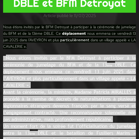
DBLE et BFM Detroyat
Article publié le 11/07/2025
Nous étions invités par le BFM Detroyat à participer à la cérémonie de jumelage
du BFM et de la 13ème DBLE. Ce
déplacement
nous emmena ce vendredi 13
particulièrement
juin 2025 dans l’AVEYRON et plus
dans un village appelé « LA
CAVALERIE ».
Nous étions invités par le BFM Detroyat à participer à la
cérémonie de jumelage du BFM et de la 13
DBLE. Ce
ème
déplacement nous emmena ce vendredi 13 juin 2025 dans
l’AVEYRON et plus particulièrement dans un village appelé « LA
CAVALERIE ».
Avant la cérémonie, la ministre, Madame Patricia MIRALLES a
procédé à la remise de décrets de naturalisations à plusieurs
légionnaires étrangers devenus français par le sang versé et
l’engagement contracté. Une reconnaissance solennelle non
pas administrative, mais profondément républicaine.
Un moment fort de la soirée fut l’officialisation du jumelage
entre la 13
DBLE et le bataillon de Fusiliers Marins «
ème